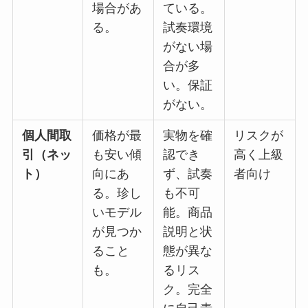
場合があ
ている。
る。
試奏環境
がない場
合が多
い。保証
がない。
個人間取
価格が最
実物を確
リスクが
引（ネッ
も安い傾
認でき
高く上級
ト）
向にあ
ず、試奏
者向け
る。珍し
も不可
いモデル
能。商品
が見つか
説明と状
ること
態が異な
も。
るリス
ク。完全