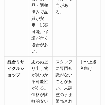
品・調整
向があ
済みで品
る。
質が安
定。試奏
可能。保
証が付く
場合が多
い。
総合リサ
思わぬ掘
スタッフ
中〜上級
イクルシ
り出し物
に専門知
者向け
ョップ
が見つか
識がない
る可能性
ことが多
がある。
い。未調
価格が比
整のまま
較的安い
販売され